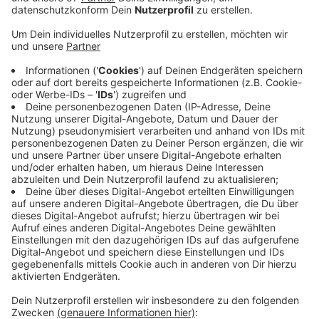
möglicherweise wegen einer Photovoltaikanlage
auf dem Dach, sagt die Feuerwehr - und in dem
Gebäude hat auch ein Dieseltank gebrannt.
Die Halle ist später eingestürzt und vollständig
zerstört worden.
Ein Übergreifen der Flammen auf ein angrenzendes
Wohnhaus hat die Feuerwehr verhindern können,
inzwischen laufen noch Nachlöscharbeiten.
Menschen sind bei dem Feuer nicht verletzt
worden, ein Mann ist wegen eines Schocks betreut
worden.
Die Brandursache und die Schadenshöhe sind noch
unbekannt.
Veröffentlicht:
Mittwoch, 15.09.2021 12:54