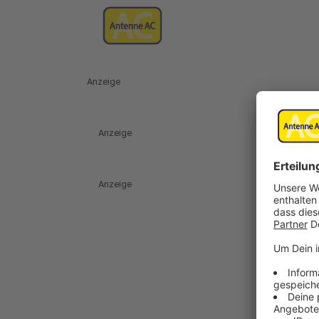
Anzeige
Anzeige
Anzeige