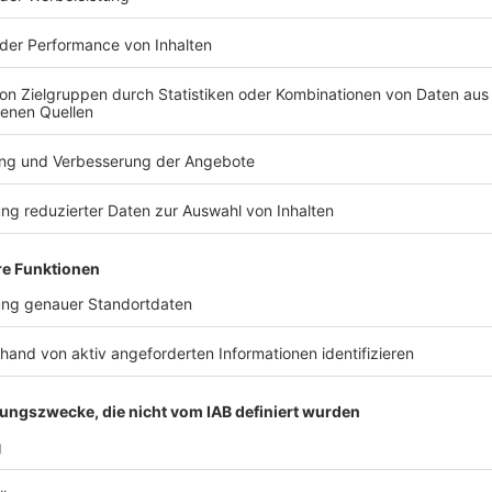
euch schon wirklich lange wünscht und bei denen ihr 
Nutzen für euch haben werden. Im besten Fall haltet 
nicht von überwältigenden (Schein-)Angeboten in de
Anzeige
2. Preise vergleichen
Anzeige
Sobald ihr eure Liste fertiggestellt habt, solltet ih
anschauen. Meist wird der "tolle" Angebotspreis am B
Preisempfehlung (UVP) des Herstellers verglichen.
verlangt in der Regel sowieso kaum ein Händler. Das
gar nicht so gut, wie es auf den ersten Blick erschei
Anzeige