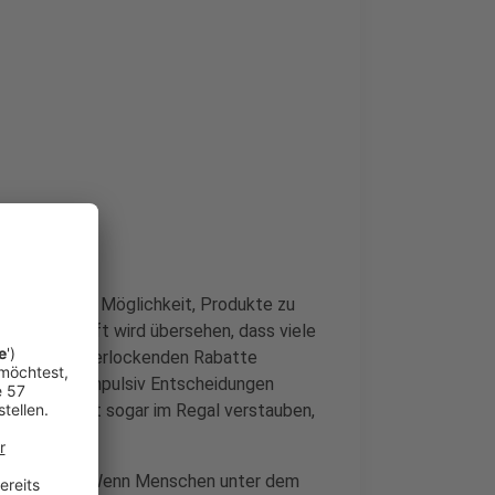
 vermeintliche Möglichkeit, Produkte zu
rben. Doch oft wird übersehen, dass viele
 werden. Die verlockenden Rabatte
Verbraucher impulsiv Entscheidungen
die vielleicht sogar im Regal verstauben,
terschätzen. Wenn Menschen unter dem