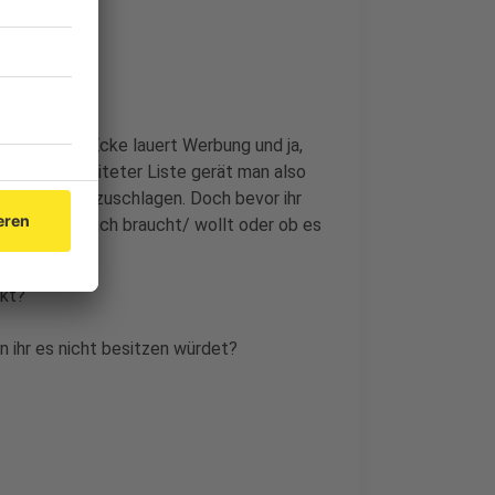
bt. An jeder Ecke lauert Werbung und ja,
 gut vorbereiteter Liste gerät man also
mal wieder zuzuschlagen. Doch bevor ihr
Produkt wirklich braucht/ wollt oder ob es
ukt?
 ihr es nicht besitzen würdet?