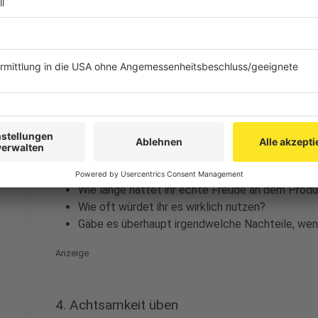
3. Bedürfnisse hinterfragen
Anzeige
Heutzutage gibt es fast nichts mehr, was es nicht gi
manche der neuen Erfindungen sind schon cool. Trotz
dennoch leicht in die Verlegenheit hier und da doch 
etwas kauft, stellt euch immer die Frage, ob ihr das 
sich um einen impulsiven Kauf handelt:
Wie lange hättet ihr echte Freude an dem Prod
Wie oft würdet ihr es wirklich nutzen?
Gäbe es überhaupt irgendwelche Nachteile, wenn
Anzeige
4. Achtsamkeit üben