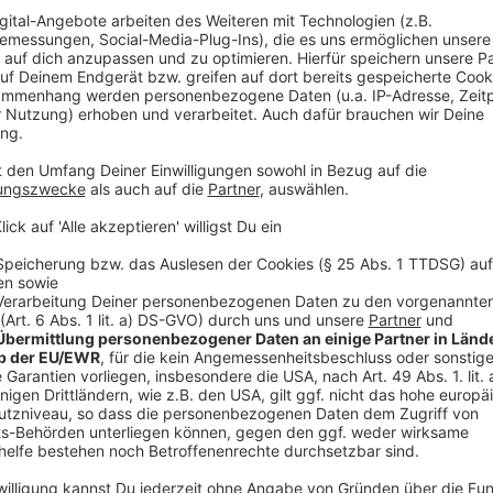
Anzeige
Die Folgen von Konsumsucht
Anzeige
Konsumsucht ist ein ernstes Problem, das mit finanz
Problemen und einem Gefühl der Unzufriedenheit ein
Konsumsucht leiden, verwenden Einkäufe oft als Be
Angst oder Depressionen umzugehen. Der
Black Fri
katalytischer Moment wirken, der diesen Kreislauf ve
Herausforderungen ist es entscheidend, dass Verbr
ihrem Konsum entwickeln.
Weiter unten findet ihr 7 detaillierte Tipps, um 
schützen.