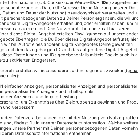
Druck stehen, ein „Schnäppchen“ zu machen, verlieren 
tatsächlichen Bedürfnisse. Anstatt überlegte Entsch
einem emotionalen Erlebnis, das oft in der Überbea
Anzeige
Konsumwahn und soziale Medien
Anzeige
Ein weiterer Aspekt, der heutzutage den Konsum a
Werbung in den sozialen Medien. Plattformen wie Ins
Influencern, die ihre neuesten Käufe und Rabattcode
Dringlichkeit erzeugen. Solche Botschaften sind über
etwas zu kaufen. Das Gefühl, etwas zu verpassen (F
führen, dass Menschen Dinge kaufen, die sie selber 
Medien nie vermisst hätten.