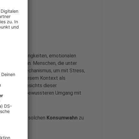
iellen Schwierigkeiten, emotionalen
hergehen kann. Menschen, die unter
wältigungsmechanismus, um mit Stress,
day
kann in diesem Kontext als
rstärkt. Angesichts dieser
aucher einen bewussteren Umgang mit
euch vor einem solchen
Konsumwahn
zu