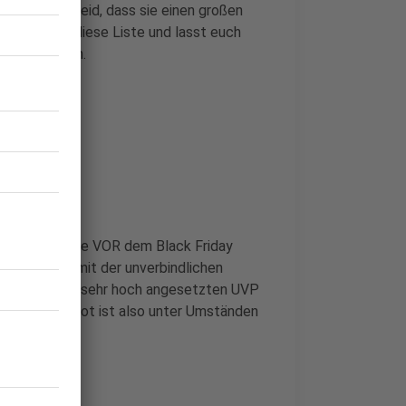
euch sicher seid, dass sie einen großen
ihr euch an diese Liste und lasst euch
n Bann ziehen.
r euch die Preise VOR dem Black Friday
lack Friday mit der unverbindlichen
 Doch den oft sehr hoch angesetzten UVP
 "tolle" Angebot ist also unter Umständen
nen mag.