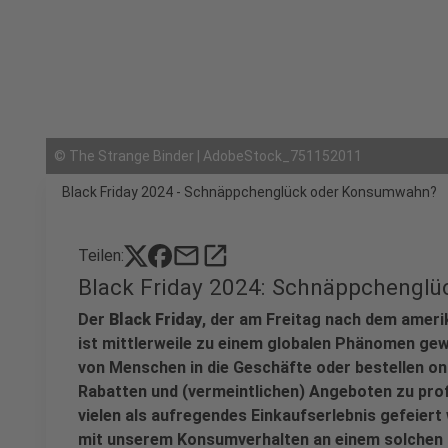
©
The Strange Binder | AdobeStock_751152011
Black Friday 2024 - Schnäppchenglück oder Konsumwahn?
mail
open_in_new
Teilen:
Black Friday 2024: Schnäppchengl
Der
Black Friday
, der am Freitag nach dem ameri
ist mittlerweile zu einem globalen Phänomen ge
von Menschen in die Geschäfte oder bestellen on
Rabatten und (vermeintlichen) Angeboten zu prof
vielen als aufregendes Einkaufserlebnis gefeiert 
mit unserem Konsumverhalten an einem solchen T