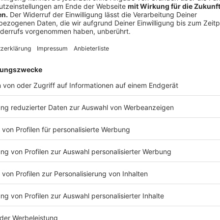
Anzeige
©
Andrey Popov | AdobeStock_151308189
Black Friday 2024 - Frau im Konsumwahn
Anzeige
DEM KONSUMWAHN ENTKOMMEN
Anzeige
1. Vorbereitung
Anzeige
Macht euch eine Liste mit den Dingen, die ihr wirkl
müsstet. Etwas, das kaputt gegangen und nicht mehr r