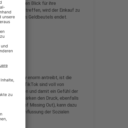
sie häufig den Blick für ihre
eidungen zu treffen, wird der Einkauf zu
nspruchung des Geldbeutels endet.
m
Black Friday
enorm antreibt, ist die
tagram und TikTok sind voll von
s präsentieren und damit ein Gefühl der
all und verstärken den Druck, ebenfalls
OMO – Fear of Missing Out), kann dazu
ohne die Beeinflussung der Sozialen