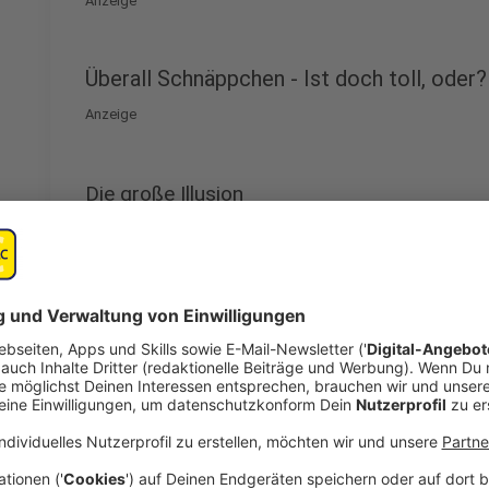
Anzeige
Überall Schnäppchen - Ist doch toll, oder?
Anzeige
Die große Illusion
Anzeige
Der Grund, warum Black Friday so beliebt ist, ist die
einem Bruchteil ihres ursprünglichen Preises zu erwe
der angebotenen Artikel gar nicht wirklich benötigt
erzeugen eine Art Kaufrausch, der dazu führt, dass 
treffen. Man kauft Dinge, die man nicht braucht oder 
nachdem der Rausch des Kaufens nachlässt.
Die Gefahren von Impulskäufen sollte man nicht un