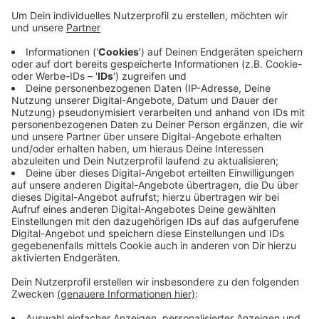
Nachbarn untersagen wollen, über ihr Grundstück
zu den Garagen zu gelangen. Vorher ist der
Durchgang dort jahrzehntelang gewährt worden.
Die Nachbarn haben geklagt - und schon vorm
Aachener Landgericht und vorm Kölner
Oberlandesgericht Recht bekommen. Der
Bundesgerichtshof hat allerdings gesagt, dass
Gewohnheit allein noch kein Wegerecht begründet.
Abgesichert wäre ein Wegerecht über einen
Eintrag im Grundbuch.
Veröffentlicht:
Freitag, 22.11.2019 07:38
Anzeige