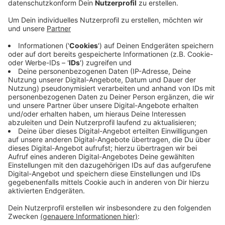
Ab sofort können sich junge Menschen im Alter
zwischen 16 und 30 Jahren aus allen Mitgliedstaaten
der EU für den
Europäische Karlspreis für die
Jugend
bewerben.
Gesucht werden wieder Projekte, die die europäische
und internationale Verständigung fördern. Daraus wählt
eine europäische Jury den europaweit besten Beitrag
sowie einen Zweit- und Drittplatzierten, die mit
Geldpreisen in Höhe von insgesamt 15.000 Euro
prämiert werden. Einsendeschluss ist der 12. Februar
2024.
Der Europäische Karlspreis für die Jugend wird am 7.
Mai in Aachen verliehen.
Anzeige