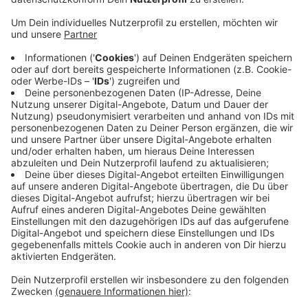
Danach flüchteten sie aus dem Geschäft.
Die Kriminalpolizei hat die Ermittlungen
aufgenommen und sucht jetzt nach Zeugen, die
Hinweise zu den Tätern oder deren Fluchtrichtung
geben können.
Die Männer waren dunkel gekleidet. Einer der
beiden trug während der Tat eine Sonnenbrille.
Zeugen, die sachdienliche Hinweise abgeben
können, werden gebeten, sich unter der
Rufnummer 0241/9577-31501 oder (außerhalb der
Bürozeiten) 0241/9577-34210 zu melden.
Veröffentlicht:
Donnerstag, 02.03.2023 09:24
Anzeige