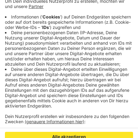
bedroht.
Die beiden Freunde haben laut Polizei die Situation
realisiert, den Betrunkenen angeschrieen und
überwältigt und ihn dann am Driescher Gässchen
der Polizei übergeben.
Veröffentlicht:
Montag, 02.12.2019 12:59
Anzeige
Anzeige