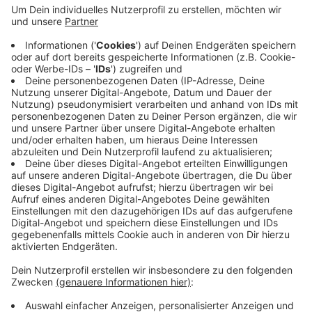
beworben. An dem können 2.000 Menschen
teilnehmen, die von den Jobcenter betreut werden.
In verschiedenen Projektphasen soll geschaut
werden, was die Menschen können und was sie
gerne machen.
Der Bund stellt für das Projekt insgesamt 15
Millionen Euro zur Verfügung.
Veröffentlicht:
Montag, 07.09.2020 14:25
Anzeige
Anzeige