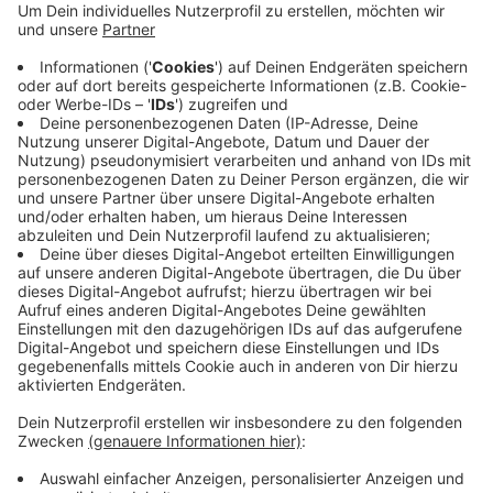
gesetzt. Es wird darüber diskutiert, wie bei
solchen extremen Wetterlagen schneller reagiert
werden kann. Zum Beispiel mit Frühwarnsystemen,
wie dem Regenradar "X-Band Radar" das letztes
Jahr von Aachener Firmen und Forschern
entwickelt worden ist. Rund 500 Teilnehmer
werden erwarten.
Veröffentlicht:
Donnerstag, 09.01.2020 07:43
Anzeige
Anzeige