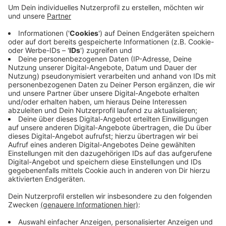
Der Rursee-Marathon hat es auf Platz 12 in NRW
geschafft.
Bundesweit liegt der Monschau-Marathon
immerhin auf Rang 13 der beliebtesten Marathons
- und in ganz Europa auf Rang 17.
(Zuerst hat der
Wochenspiegel
darüber berichtet.)
Veröffentlicht:
Donnerstag, 23.01.2020 12:56
Anzeige
Anzeige