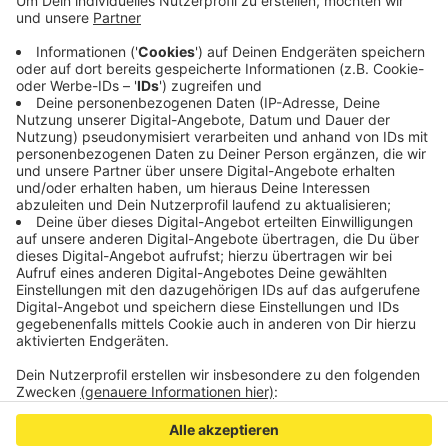
Der Bebauungsplan hat in der Vergangenheit
immer wieder für Diskussionen gesorgt - unter
anderem wegen des Denkmalschutzes und der
Höhen der Gebäude. 34 Ratsleute stimmten für die
Pläne, 16 dagegen.
Veröffentlicht:
Donnerstag, 09.11.2023 16:59
Anzeige
Anzeige
Anzeige