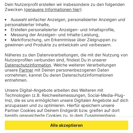
den letzten vier Monaten noch nicht gesichtet, so
Geschäftsführer Sebastian Böstel auf Antenne AC-
Anfrage.
Das Bundeskabinett will am Mittwoch die geplante
BAföG-Reform auf den Weg bringen. Besonders
bedürftige Studenten sollen 1000 Euro Starthilfe
erhalten.
Anzeige
Anzeige
Anzeige