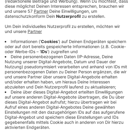
Wer aktuell lange auf sein BAföG warten muss, kann
nicht automatisch zwischenzeitlich Bürgergeld
beziehen. Darauf weist das Jobcenter Städteregion
Aachen jetzt hin.
Anlass sind Medienberichte im Zusammenhang mit
langen Bearbeitungszeiten beim BAföG-Amt des
Aachener Studierendenwerks auf Grund von
Personalengpässen. Darin hieß es, dass bei überlangen
Wartezeiten eine Zwischenfinanzierung durch die
Jobcenter erfolgen kann. Ausnahmen sieht das Gesetz
aber nur dann vor, wenn zuvor ein Bürgergeldbezug
bestand und der Übergang ins Bafög sich verzögert,
heißt es vom Jobcenter Städteregion Aachen. Eine
lange Wartezeit auf eine Entscheidung der BAföG-
Stelle allein stelle noch keinen Härtefall dar.
Beim BAföG-Amt des Aachener Studierendenwerks
wurden rund 500 von knapp 3.200 Bafög-Anträgen in