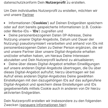
bedroht und sind danach mit Bargeld in Richtung
Bahnhofstraße entkommen.
Die Fahndung nach den Tätern, die dunkel gekleidet
waren und Kapuzen trugen, ist ohne Erfolg
geblieben.
Die Kripo ermittelt und bittet um Hinweise von
Zeugen.
Zeugen, die sachdienliche Hinweise zu den Tätern oder
deren Fluchtrichtung abgeben können, werden
gebeten, sich unter der Rufnummer 0241/9577-31501
oder (außerhalb der Bürozeiten) 0241/9577-34210 zu
melden.
Veröffentlicht:
Dienstag, 04.04.2023 15:04
Anzeige