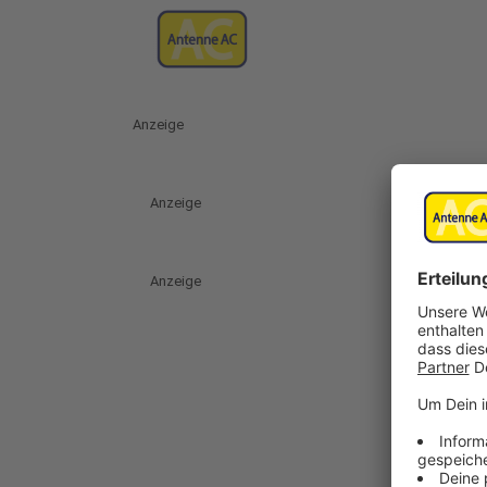
Anzeige
Anzeige
Anzeige