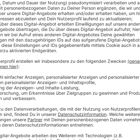
Dort herrscht dann eine konstante Lufttemperatur vo
Sportbecken ist 28,5 Grad und im Nichtschwimmerb
Das Freibad wird durch die Traglufthalle zum schon 
Hochwasser 2021 ist das Sportzentrum an der Jahn
schwer beschädigt worden. Man hat es abreißen müs
fertig.
Die Öffnungszeiten des Bads in Eschweiler-Dürwiß:
Montag: 8-18 Uhr
Dienstag: 6-18 Uhr
Mittwoch: 6-20 Uhr
Donnerstag: 6-18 Uhr
Freitag: 6-20 Uhr
Samstag: 8-15 Uhr
Sonntag: 8-15 Uhr
Anzeige