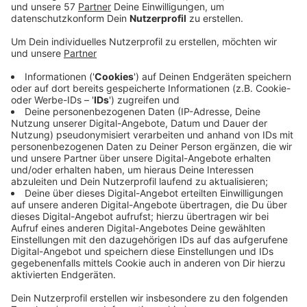
Tickets zum "Frühbuchertarif" verfügbar.
Die rund sechs Kilometer lange Strecke ist laut
den Veranstaltern "für jeden machbar",
insbesondere auch für Laufeinsteiger und Walker.
Außerdem werden die fittesten Unternehmen und
die originellsten Teams prämiert.
Zuletzt haben beim B2Run 2019 um die 3000
Teilnehmer aus rund 250 Unternehmen
mitgemacht.
Schirmherrin des Laufevents ist in diesem Jahr
Aachens Oberbürgermeisterin Sibylle Keupen.
Der B2Run wird erneut komplett klimaneutral
veranstaltet, die Anreise mit Öffentlichen
Verkehrsmitteln ist für alle Teilnehmenden
kostenfrei.