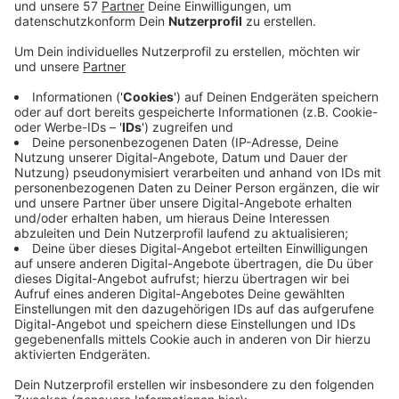
Der
Aachener Verkehrs-Verbund (AVV)
freut sich,
dass es beim Semesterticket endlich eine
bundeseinheitliche Lösung gibt.
In der Nacht auf Dienstag hat der "Koordinierungsrat
Deutschlandticket" entschieden, im Sommersemester
2024 ein bundesweites Ticket zum monatlichen Preis
von 29,40 Euro für Studierende anzubieten. Das
entspricht dem um 40% vergünstigten
Deutschlandticket.
Wie es jetzt in Aachen weitergeht, ist noch nicht ganz
klar.
Mitte September hat das Studierendenparlament der
RWTH die Kündigung des Semestertickets NRW mit
Wirkung zum Sommersemester 2024 beschlossen.
Der AVV hat jetzt noch eine Sitzung mit dem
Verkehrsministerium vor sich und will danach