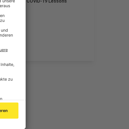
nft nutzen – COVID-19 Lessons
ft.