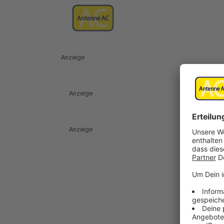
Anzeige
Anzeige
Anzeige