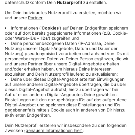
ASEAG-Linie 50 zwischen Brand und Eilendorf
erweitert und die Taktung erhöht werden.
Außerdem soll auch zwischen Brand und
Burtscheid eine neue Verbindung entstehen und
Brand und Eilendorf sollen Ortsbusse bekommen.
Damit hofft die Stadt Aachen, die einzelnen
Stadtteile besser miteinander verbinden zu
können. Die geplanten Maßnahmen sollen nach
aktuellem Stand jährlich zusätzlich rund 532.000
kosten.
Der Mobilitätsausschuss wird am
Donnerstagabend (20:30 Uhr) über die Pläne
beraten.
Veröffentlicht:
Donnerstag, 22.04.2021 15:43
Anzeige