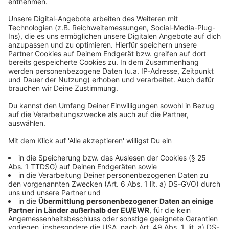
Bäume den Verkehr behindert auf der A4 Aachen-Köln
in Höhe Rastplatz Rur-Scholle-Süd und auf der A44
Aachen-Lüttich in der Einfahrt Aachen-Lichtenbusch.
Am Donnerstagmorgen ist schon die Hahner Straße
kurzzeitig zwischen Simmerath-Lammersdorf und
Roetgen-Mulartshütte wegen eines umgestürzten
Baumes gesperrt gewesen.
In Simmerath-Lammersdorf ist am Morgen ein Windrad
schwer beschädigt worden. Das war der größte
Einsatz außerhalb Aachens bisher.
Und in Aachen-Eilendorf ist ein Anhänger auf die
Straße gekippt.
Bisher gibt es keine Meldungen über Verletzte.
Im ostbelgischen Eupen sind
am Rotenberg
Baumkronen auf geparkte Autos gefallen und haben