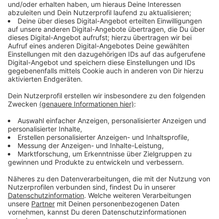
Hubarbeitsbühnen die Astbrüche aus den Bäumen.
Zusätzlich arbeitet ein Team kleinere Schäden auf.
Der Aachener Stadtbetrieb kontrolliert alle
öffentlichen Grünanlagen, Friedhöfe und Spielplätze
auf offensichtliche Sturmschäden. Es wird empfohlen,
die Anlagen vorerst zu meiden, da die Mitarbeitenden
für die Kontrollen, wegen der großen Menge an
Bäumen und Anlagen, einige Tage benötigen.
Festgestellt werden aktuell vornehmlich
offensichtliche Schäden wie Kronenbrüche,
angekippte sowie umgestürzte Bäume. Unmittelbare
Gefahren werden direkt beseitigt.
Bürger*innen, die
Schäden an Bäumen im öffentlichen Straßenraum
oder Park- und Grünanlagen sehen, können diese
gerne über das Servicecenter der Stadt Aachen unter
0241-4320 melden.
Am Donnerstagmittag haben auch umgestürzte