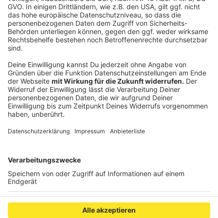
sie erheblich beschädigt.
Anzeige
©
Stadt Aachen/Elisa Bresser
Sturmschaden Schönauer Friede Aachen-Richterich
Anzeige
Anzeige
Anzeige