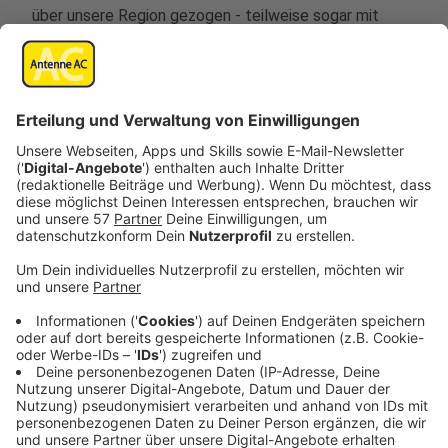
über unsere Region gezogen - teilweise sogar mit
Sturmböen von über 90 Kilometern pro Stunde.
Feuerwehr und Stadtbetriebe mussten immer wieder
ausrücken wegen umgestürzter Bäume oder Ästen auf
der Fahrbahn. Allein im Aachener Stadtgebiet musste
die Feuerwehr 54 Mal wegen umgestürzter Bäume und
ähnlichem ausrücken.
Stark betroffen ist beispielsweise der Vennbahnweg
gewesen- und auch im Aachener Norden gab es viele
Schäden - unter anderem am Spielplatz Schönauer
Friede, wo eine Weide kurzfristig gefällt werden
musste
(Foto unten)
.
Mit einem Fäll-LKW unterstützt der Stadtbetrieb auch
die Feuerwehr Aachen bei den Aufräumarbeiten, zwei
weitere Teams der Baumkolonne holen mit Hilfe von