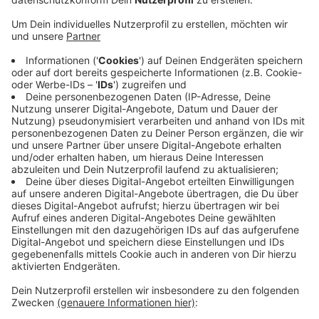
Ein 30-jähriger Mann hat am Dienstagmorgen zwei
Perserkatzen am Aachener Hauptbahnhof ausgesetzt.
Beamte fanden die beiden Tiere in einer Tasche vor
dem Seiteneingang. Auf Videoaufnahmen konnten sie
sehen, wie der mutmaßliche Besitzer sie dort
abgestellt hatte und anschließend nervös durch den
Bahnhof lief.
Die Polizei brachte die Katzen ins Aachener Tierheim.
Der Mann wurde wenig später im Bahnhof angetroffen
– gegen ihn wird jetzt wegen Verstoßes gegen das
Tierschutzgesetz ermittelt.
Anzeige