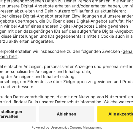
Grund dafür sind Oberleitungsarbeiten auf der Strec
werden. Es gibt Schienenersatzverkehr und die Linie
Ersatz genutzt werden. Auf der Linie RE 1 entfällt a
um 22:37 Uhr nach Aachen.
An den Wochenenden von Freitag, 21. Februar, 17 Uhr,
Karnevalswochenende vom Freitag, 28. Februar, 17 Uhr,
euregiobahn baustellenbedingt komplett aus.
Anzeige