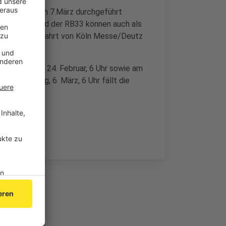
ke, die bis zum 7.März durchgeführt
n RE1, RE9 und der RB33 können auch als
llerdings die Fahrt von Köln Messe/Deutz
 bis Montag, 24. Februar, 6 Uhr sowie am
 bis Montag, 6. März, 6 Uhr fällt die