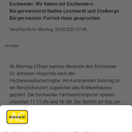
Eschweiler. Wir haben mit Eschweilers
Bürgermeisterin Nadine Leonhardt und Stolbergs
Bürgermeister Patrick Haas gesprochen.
Veröffentlicht:
Montag, 23.08.2021 07:40
Anzeige
Ab Montag öffnen weitere Bereiche des Eschweiler
St. Antonius-Hospitals nach der
Hochwasserkatastrophe. Am kommenden Sonntag ist
ein Benefizkonzert zugunsten des Krankenhauses
geplant. Die Eschweiler Fanfarentrompeter spielen
zwischen 11:11 Uhr und 16 Uhr. Der Eintritt ist frei, um
Spenden wird gebeten. Eschweilers Bürgermeisterin
Nadine Leonhardt ist von dem Fortschritt begeistert,
hat sie uns im Antenne AC-Interview gesagt: