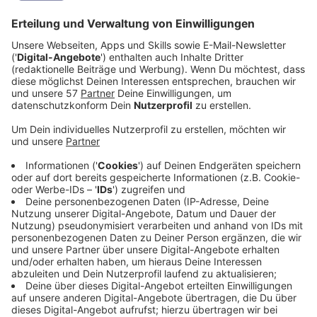
Mariadorf, dem vorgeworfen wird, seinen sechs
Monate alten Sohn mit massiver Gewalt getötet
zu haben, stehen am Freitag
die Plädoyers an. Die Urteilsverkündung ist auf den
10. September vertagt worden. Das Kind ist im
März an den Folgen eines Schädelbruchs
gestorben, der Mann ist zu der Zeit mit dem
Säugling allein in der Wohnung gewesen. Er
bestreitet die Vorwürfe, die Staatsanwaltschaft
wirft ihm Totschlag vor.
Desweiteren hat der Prozess gegen einen Mann
begonnen, der vor knapp drei Jahren einen
Taxifahrer bedroht haben soll. Allerdings ist der
Angeklagte zunächst nicht erschienen und dann
vorgeführt worden, so das die Verhandlung später
angefangen hat. Der Mann soll gemeinsam mit