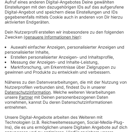
einem Mittäter von Köln mit einem Taxi nach Düren
gefahren sein. Als die beiden die Fahrt am Ende
nicht bezahlen wollten, soll es zu einer
Auseinandersetzung mit dem Taxifahrer
gekommen sein, bei der der sogar mit einem
Messer bedroht worden ist. Laut Anklage soll die
Tat geplant gewesen sein. Der Angeklagte muss
sich wegen vorsätzlicher Körperverletzung
verantworten.
Außerdem muss sich ein Mann aus Düren für
sexuellen Missbrauch von Kindern verantworten.
Die Fälle liegen schon mehr als 20 Jahre zurück.
Das Opfer ist die Tochter der ehemaligen
Lebensgefährtin des Angeklagten.
Sie hatte ihn erst jetzt angezeigt. Der Angeklagte