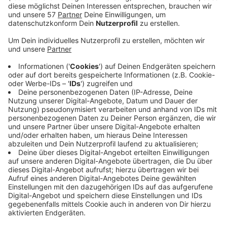
noch einen Papierführerschein haben: Ihre Frist
zum Umtausch des Führerscheins läuft bis zum 19.
Januar 2022. Die StädteRegion Aachen hat dazu
das Verfahren vereinfacht. Um den Antrag zu
stellen, muss man nun nicht persönlich zum
Straßenverkehrsamt kommen, sondern kann die
Unterlagen per Post schicken.
Alle Informationen gibt es:
Hier
.
Der Umtausch ist verpflichtend: Wer weiter mit
seinem alten Pkw- oder Motorrad-Führerschein
fährt und die Frist verstreichen lässt, riskiert ein
Verwarnungsgeld. Zusätzlich kann es künftig im
Ausland zu Problemen kommen, wenn man weiter
mit dem alten Führerschein unterwegs ist. Die
Fahrerlaubnis bleibt unverändert bestehen. Der