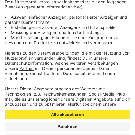
Umtausch erfolgt ohne ärztliche Untersuchungen
oder sonstige Prüfungen.
Veröffentlicht:
Donnerstag, 19.08.2021 10:35
Anzeige
Anzeige
Anzeige