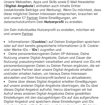
Anzeige
Zwei DJ-Superstars arbeiten zusammen.
Anzeige
Alok ist der DJ in Brasilien. Für Felix Jaehn gilt das
gleiche - nur eben in Europa. Da liegt es natürlich nah,
dass die beiden zusammen Musik machen. Für den
Gesang haben sich Felix und Alok mit The Vamps eine
der erfolgreichsten Pop-Bands Großbritanniens
dazugeholt. Bei soviel geballter Star-Power ist der Hit
fast garantiert. "All the lies" heißt die Nummer und ist
bereits auf dem Weg an die Spitze der Charts.
Anzeige