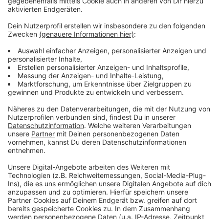
Wir benötigen Ihre
Zustimmung, um den YouTube
Video-Service zu laden!
Wir verwenden einen Service eines
Drittanbieters, um Videoinhalte
einzubetten. Dieser Service kann
Daten zu Ihren Aktivitäten
sammeln. Bitte lesen Sie die
Details durch und stimmen Sie der
Nutzung des Service zu, um dieses
Video anzusehen.
Mehr Informationen
Alok & Felix Jaehn feat. The Vamps - All the Lies
Akzeptieren
Anzeige
powered by
Usercentrics Consent
Management Platform