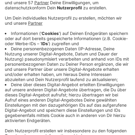
gegen den Zweitliga-Club 1. FC Köln im Kölner Franz-
Kremer-Stadion am Dienstagnachmittag mit 0:2
verloren. .
Die Tore für Köln haben Luca Waldschmidt nach 77
Minuten und Eric Martel nach 86 Minuten erzielt.
Aachens Coach Heiner Backhaus hat neben eher
selten eingesetzten Akteuren wie Putaro, Bapoh und
Dervisevic auch einige Stammspieler aufgeboten -
unter anderem Rumpf, Benschop und Gaudino. Dazu
standen in der zweiten Halbzeit auch die zwei Test-
Stürmer Maurice Deville und Malik McLemore auf dem
Platz.
Anzeige