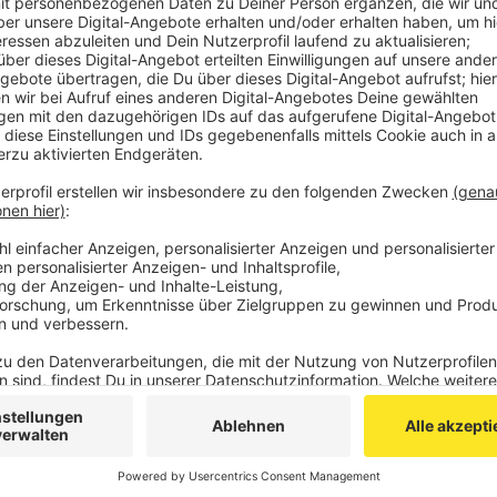
1.200 Zuschauer haben die Partie im Ahlener Wer
darunter etwa 450 Aachener Fans.
In der Tabelle hat sich die Alemannia von Platz 1
jetzt zwei Punkte vor dem neuen Sechzehnten St
Drei Partien sind noch zu absolvieren in der lau
bei Fortuna Köln an, am Freitag danach kommt For
zum Schluss geht es am Samstag, 14. Mai, ausw
Veröffentlicht:
Mittwoch, 27.04.2022 21:26
Anzeige