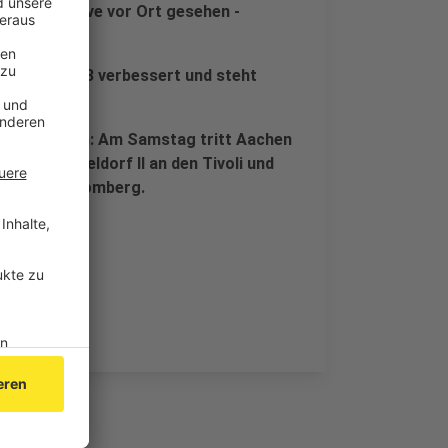
sestadion live vor Ort gesehen -
6 auf Platz 13 verbessert und steht
raelen.
fenden Saison: Am Samstag tritt Aachen
tuna Düsseldorf II an den Tivoli und
ärts nach Homberg.