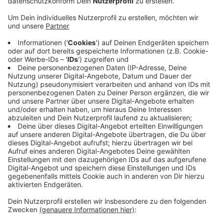
Alemannia Aachen spielt am Samstag doch gegen
Unterhaching - und zwar im Uhlsport Park. Die
Entscheidung wurde am Dienstagnachmittag bekannt
gegeben. Nach einem intensiven Austausch zwischen
dem Verein und den Sicherheitsbehörden ist das Spiel
also doch im eigenen Stadion möglich. Vorher gab es
noch Unklarheiten wegen eines fehlenden
Sicherheitskonzepts.
Aachener Fans können die Eintrittskarten ab sofort an
der Tivoli Kasse kaufen. Anstoß des Spiels ist um 14
Uhr.
Anzeige