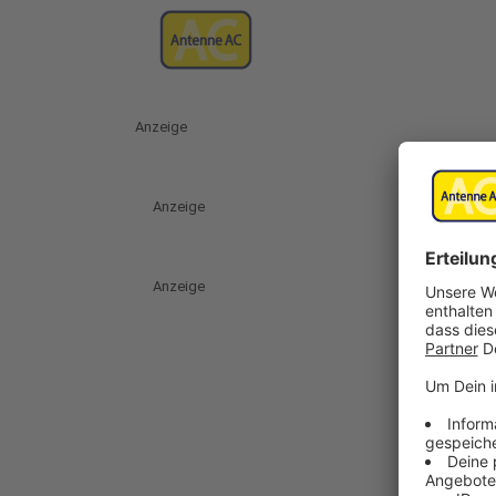
Anzeige
Anzeige
Anzeige