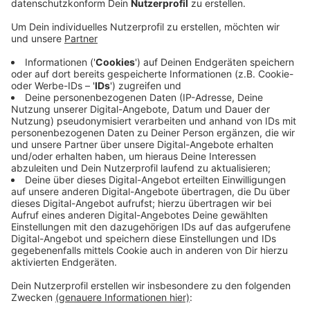
Anlass sind die Ansetzung des
Nachholspiels am
vergangenen Samstag in Straelen
nach nur 18
Tagen Pause und die Tatsache, dass für die
Alemannia bis Ende Mai noch 22 Ligaspiele plus
Pokal anstehen.
Vollmerhausen fürchtet um die Gesundheit seiner
Spieler. Eine vernünftige Belastungssteuerung sei
unmöglich, geschweige denn, an sportlichen
Inhalten zu arbeiten oder junge Spieler zu
entwickeln.
Aachens Coach wörtlich: "Das wird ein
Überlebenskampf für uns - sportlich und finanziell."
Veröffentlicht:
Montag, 11.01.2021 11:20
Anzeige