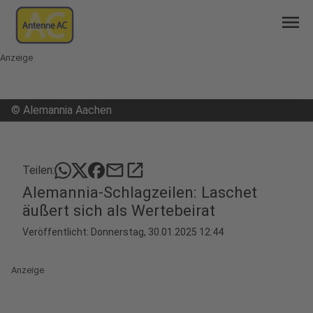
menu
Anzeige
©
Alemannia Aachen
mail
open_in_new
Teilen:
Alemannia-Schlagzeilen: Laschet
äußert sich als Wertebeirat
Veröffentlicht:
Donnerstag, 30.01.2025 12:44
Anzeige