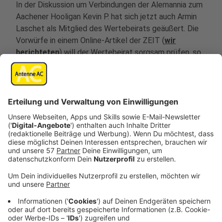
In der Diskussion um Verbindungen der Alemannia zum
Aachener Hooligan Kevin P. hat sich jetzt auch Armin
Laschet als Mitglied des Wertebeirats geäußert. Die
Vorwürfe in einem Online-Artikel der ZEIT (
wir
berichteten
) will der Wertebeirat sorgsam prüfen, so
Laschet im Antenne AC-Interview.
Laut Artikel sollen Aachen-Trainer Backhaus und
Aufsichtsratsvorsitzender Moberz ein Gewaltvideo
von Kevin P. gesehen und positiv darauf reagiert haben.
Im Statement der Alemannia hieß es
Donnerstagabend, dass beide das Video nicht gesehen
haben. Vorher sagte Moberz noch der Aachener
Zeitung, er habe das Video kurz angeschaut.
Anzeige