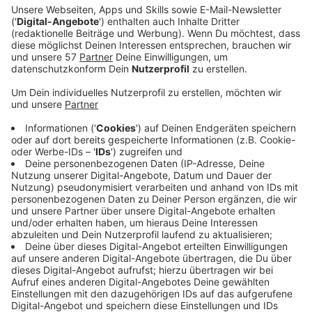
Ismail Harnafi verpflichtet.
Der 22-jährige Offensivspieler kommt vom 1. FC Düren
zum Tivoli.
Der vorne variabel einsetzbare Deutsch-Marokkaner
ist in der abgelaufenen Saison mit sieben Toren und
sieben Vorlagen in 32 Einsätzen der zweitbeste Scorer
des 1. FC Düren in der Regionalliga West gewesen.
Zum FCD ist er schon 2022 gestoßen, vorher hat er ein
Jahr für Fortuna Köln gespielt. Für Düren und den
Südstadt-Klub lief er insgesamt 54-mal in der
vierthöchsten Liga auf. Ausgebildet wurde Harnafi bei
Borussia Mönchengladbach, dort durchlief er bis
einschließlich der U19 sämtliche Jugendteams.
Stimmen:
Alemannia-Geschäftsführer und Sportdirektor Sascha
Eller: „Mit Ismail verpflichten wir einen talentierten und