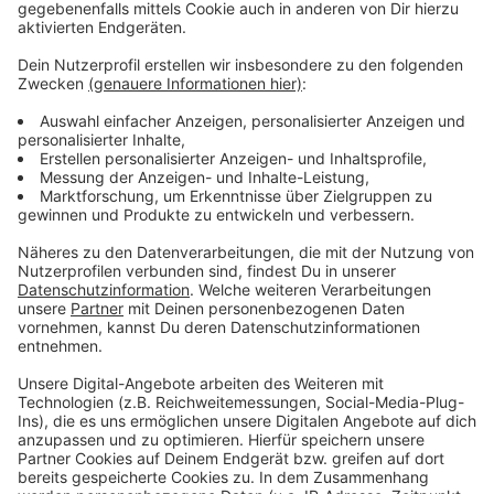
äußerst interessanten Spieler, der viele Vereine durch
seine starken Leistungen auf sich aufmerksam
gemacht hat. Während der drei Spiele gegen uns in
dieser Saison haben wir gespürt, dass er eine echte
Verstärkung für uns sein kann. Jetzt freuen wir uns
sehr, dass der Wechsel geglückt ist und wir ihn in der
neuen Saison in Schwarz und Gelb auflaufen sehen.
Seine Qualitäten sind eine echte Bereicherung für uns.“
Ismail Haranfi: „Alemannia Aachen ist ein großer Verein
mit einer unfassbaren Energie auf und neben dem
Platz. Ich war beeindruckt, als ich mit Düren hier zum
Tivoli gekommen bin. Nun möchte ich selbst vor
diesen tollen Fans spielen und der Mannschaft
bestmöglich weiterhelfen. Ich freue mich auf eine sehr
spannende Aufgabe in Liga drei, dazu noch bei so
einem Traditionsverein.“
Anzeige