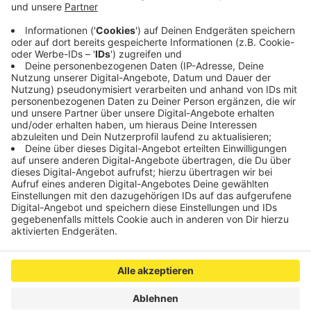
Regionalliga-Tabelle. Das nächste Spiel steht in
gut zwei Wochen an. Am Samstag, den 9. Januar
geht es auswärts zum SV Straelen. Anpfiff ist um
14 Uhr.
Veröffentlicht:
Dienstag, 22.12.2020 16:00
Anzeige
Anzeige
Anzeige