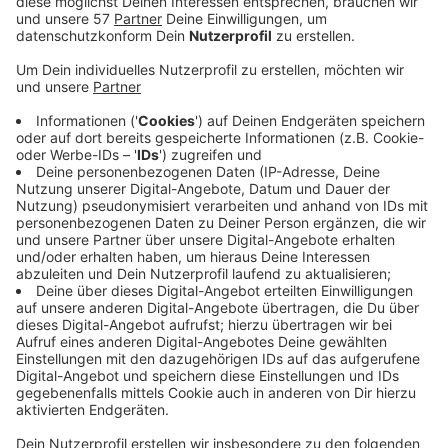
schaffen und im Kreise seiner Familie wieder
sesshaft werden will,
teilt die Alemannia mit
.
Deswegen habe man sich auf eine Auflösung des
Vertrags verständigt.
Robin Garnier ist im Sommer 2018 von den
Stuttgarter Kickers zum Tivoli gekommen. In 63
Regionalliga-Einsätzen für die Schwarz-Gelben hat
er sechs Tore erzielt. Er selbst sagt, dass er bei
der Alemannia die schönste Zeit seiner Laufbahn
hatte. Der Pokalsieg, das Spiel gegen Leverkusen
vor ausverkauftem Haus und die fantastischen
Fans würden immer in seiner Erinnerung bleiben.
Den freigewordenen Platz im Kader hat die
Alemannia mit Mergim Fejzullahu besetzt
.
Fejzullahu war schon von 2016 bis 2018 Alemanne
und hat danach in Braunschweig und Saarbrücken
gespielt. Auch Fejzullahu bezeichnet seine Zeit in