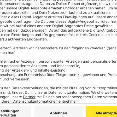
Die Mannschaft von Lotte hat wegen Corona-Fäll
absolviert und dabei ebenso wie die Alemannia in
geholt. Die beiden Heimspiele hat Lotte allerdin
wird also nicht leicht für die Elf vom Tivoli...
Einen Tag später, am Samstag, wählt Alemannia 
Jahreshauptversammlung
unter anderem ein neu
Für das Amt des Präsidenten stehen Ralf Hochs
Infos zu ihnen und allen weiteren Bewerbern für 
Verwaltungsrats, des Ehrenrats und des Aufsichts
Alemannia
. Die Jahreshauptversammlung im Tiv
10 Uhr.
Veröffentlicht:
Freitag, 01.10.2021 13:59
Anzeige