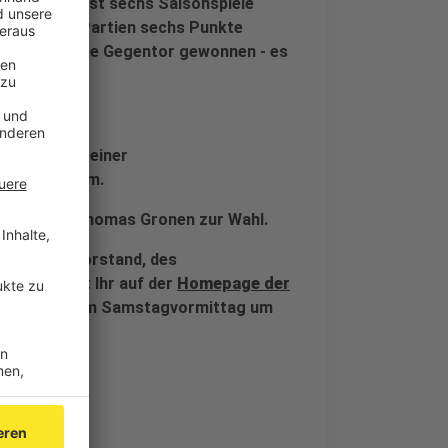
en bisher erst sechs Saisonspiele
 ihren neun Partien sechs Punkte
gs jeweils ohne Gegentor gewonnen - es
Aachen bei seiner
es Präsidium.
cherff und Thomas Gronen zur Wahl.
Posten im Vorstand, des
rats findet Ihr auf der
Homepage der
oli beginnt am Samstagvormittag um