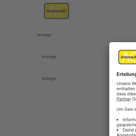
Anzeige
Anzeige
Anzeige