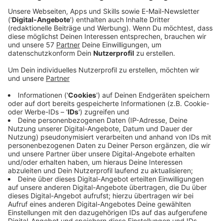
Alemannia Aachen spielt am Samstag auswärts bei
1860 München.
Trainer Mersad Selimbegovic muss in der Verteidigung
auf den gesperrten Joel da Silva Kiala verzichten,
dafür kehrt Danilo Wiebe aus seiner Sperre zurück.
Unklar ist noch, ob Aachens Neuzugang, der
Bundesliga-erfahrene Manuel Riemann, Fetios Pseftis
im Tor ersetzt oder erstmal auf die Bank muss. Laut
Infos des kicker
soll er zunächst nur die Nummer
zwei im Tor sein. Von seiner Spielweise könnte die
Mannschaft aber profitieren, so Riemann zu Antenne
AC:
Anzeige