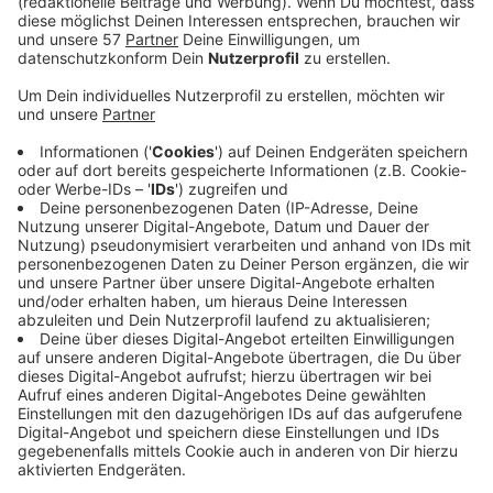
Das Urteil des Bundesverfassungsgerichts, laut dem
die Fußball-Clubs an den Polizeikosten bei
Risikospielen beteiligt werden können, könnte für
Drittligist Alemannia Aachen eine starke
Benachteiligung darstellen.
Das hat Geschäftsführer Sascha Eller
(Foto unten)
Antenne AC gesagt.
Denn als Traditionsvereine mit einer großen Fanszene
habe man mehr Risikospiele als andere Vereine.
Die unterschiedliche Handhabung der verschiedenen
Bundesländer mit dem Urteil könne zu einer
Wettbewerbsverzerrung führen. NRW-Innenminister
Reul hat am Dienstag gesagt, dass die Sicherheit hier
in NRW Sache des Staats sei.
Die auf die Alemannia zukommenden Kosten und die
Konsequenzen seien erst noch genau zu eruieren, um