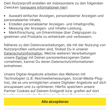
die möglichen Auswirkungen besser einschätzen zu
können, so Eller.
Anzeige
©
Alemannia Aachen
Anzeige
Anzeige
Anzeige