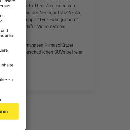
 allem SUVs betroffen. Zum einen von
opaplatz und an der Neuenhofstraße. An
aktivistengruppe "Tyre Extinguishers".
anderem wird dafür Videomaterial
 die selbst ernannten Klimaschützer
Welt von klimaschädlichen SUVs befreien.