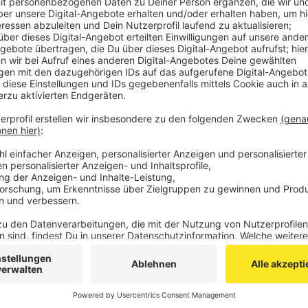
gelassen. Nach aktuellem Stand der Polizei sind vor
Privatleuten, aber auch von den Autohäusern am Eur
einigen Autos waren Bekennerschreiben von der Klima
Der Staatsschutz der Polizei ermittelt jetzt. Unter 
ausgewertet.
Auch in vielen anderen Städten in Deutschland haben
zugeschlagen. Nach eigenen Angaben wollen sie die 
Anzeige