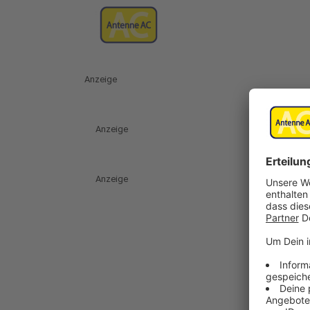
Anzeige
Anzeige
Anzeige