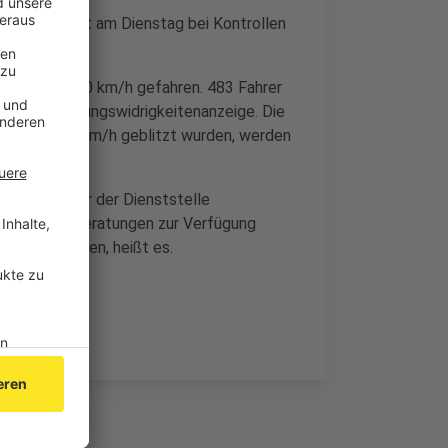
erkehrsdienst am Dienstag bei Kontrollen
ie erlaubten 50 km/h gefahren. 483 Fahrer
t einer Ordnungswidrigkeitenanzeige. Die
 km/h und 90 km/h geblitzt wurden, werden
Mitarbeiter der Dienststelle
präche und Beratungen zur Verfügung
sitiv gewesen, heißt es.