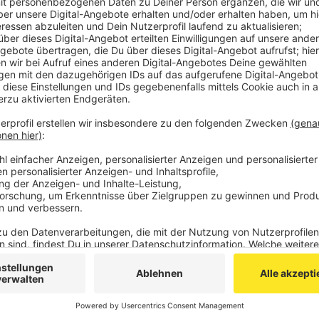
Auf der Trierer Straße und im Soerser Weg hat der V
das Tempo von knapp 1.500 Fahrzeugen gemessen.
700 davon, also fast die Hälfte, sind schneller als d
müssen jetzt mit einem Verwarngeld rechnen, 207 mi
Fahrer eines Motorrads und eines Autos, die mit 89
ein hohes Bußgeld und einen Punkt bekommen.
Außerdem haben am Kugelbrunnen und auf dem Markt 
"Verkehrsunfallprävention und Opferschutz" für Ges
gestanden. Die Rückmeldungen seien durchgehend po
Anzeige