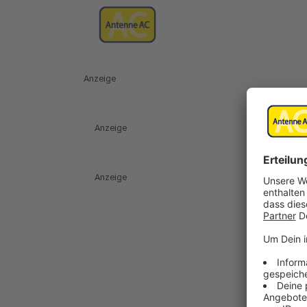
Anzeige
Anzeige
Anzeige