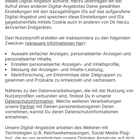
Bundesliga klarmachen.
Im vorletzten Saisonspiel empfangen die Aachener am
Sonntag zuhause den RTHC Leverkusen.
Der vorzeitige Aufstieg gelingt, wenn der AHC siegt
und der direkte Verfolger HC Essen maximal
Unentschieden spielt.
Aktuell ist Aachen Tabellenführer der Regionalliga mit
drei Punkten Vorsprung.
Die Partie am Sonntag auf der Hockey-Anlage im
Soerser Sportpark an der Hubert-Wienen-Straße
beginnt um 14 Uhr, der AHC freut sich über viele
Unterstützer in dem wichtigen Spiel.
Anzeige