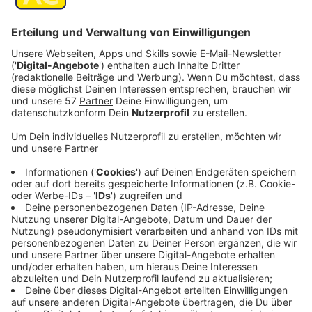
Update/Nachtrag:
Dem Aachener Hockey-Club ist der vorzeitige
Aufstieg in die 2. Bundesliga gelungen. Bei einem
Unentschieden der Aachener gegen den RTHC
Leverkusen hat der Verfolger HC Essen sein Spiel
gegen Bonn verloren. Der AHC hat somit vorm
letzten Spieltag vier Punkte Vorsprung und ist
nicht mehr einholbar. Am Sonntag geht es noch
einmal zum letzten Spieltag auswärts nach
Kahlenberg.
Der
Aachener Hockey-Club (AHC)
könnte an diesem
Wochenende schon vorzeitig den Aufstieg in die 2.