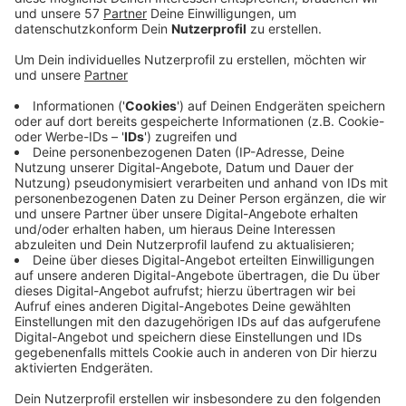
Wahlkampfveranstaltung der AfD im Eurogress
demonstriert.
Die Demo ist größtenteils friedlich verlaufen, heißt es
von der Polizei. Knapp 3.000 Menschen beteiligten
sich an der Aktion. Bei der Abschlusskundgebung am
Eurogress ließen Vermummte ein Protest-Banner der
Antifa aus dem Obergeschoss des Eurogress herab.
Gegen sie wird wegen Hausfriedensbruch ermittelt.
Außerdem wurden Polizisten mit Schneebällen
beworfen, wobei eine Beamtin am Auge verletzt
wurde. Auch hier wird ermittelt.
Die Bündnisse 'Gegenhalten' und 'Wir sind Aachen'
folgten mit dieser Demonstration einem Aufruf von
Aachens Oberbürgermeisterin Sibylle Keupen, heißt es
in einer Pressemitteilung. Sie sagte: "
Jedem und jeder
steht offen, für sich zu entscheiden, welche
demokratischen Mittel geeignet sind, um gegen
undemokratische Bewegungen vorzugehen. Das ist