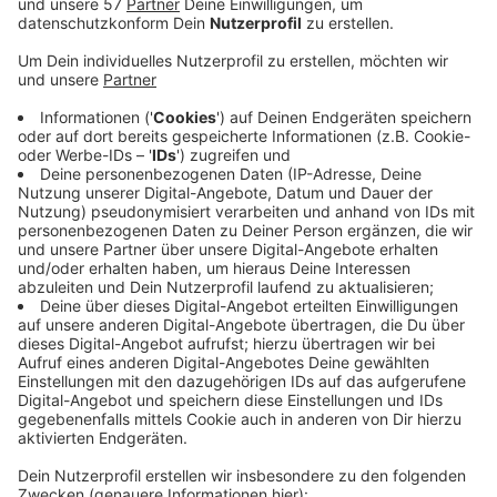
In der Uniklinik Aachen finden bis auf weiteres
keine Geburtsvorbereitungskurse,
Kreißsaalführungen und Schwangerengymnastik
mehr statt. Zu bestimmten
Routineuntersuchungen von Schwangeren sind
Begleitpersonen nicht mehr erlaubt. Nur noch am
Tag der Entbindung dürfen werdende Väter ihre
Frauen begleiten. Geburtsanmeldungen und -
planungsgespräche finden nur noch telefonisch
statt. In der Eifelklinik St. Brigida in Simmerath
finden Planungsgespräche zur Geburt auf unter
strengeren Hygienemaßnahmen statt. Zu
Routineuntersuchungen sollen die Schwangeren
Frauen aber ohne Begleitung kommen. Bei der
Geburt dürfen die Väter weiterhin dabei sein,
danach dürfen sie einmal täglich für eine Stunde
zu Besuch kommen.
Veröffentlicht:
Freitag, 20.03.2020 08:18