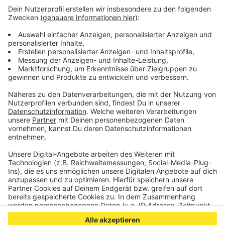
Umsteigezeiten von bis zu 20 Minuten kommen.
Durchgeführt wird die Baustelle vom
Landesbetrieb Straßenbau NRW. Der hat
angekündigt, dass die neue Vollsperrung innerhalb
der Herbstferien wieder aufgehoben werden soll.
Veröffentlicht:
Mittwoch, 28.09.2022 15:56
Anzeige
Anzeige
Anzeige