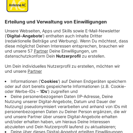
Anzeige
Am Aachener Adalbertsteinweg gilt wegen des
schweren Unfalls am Karnevalssonntag
vorübergehend eine neue Verkehrsführung.
Die Stadt hat an der Kreuzung mit Elsass- und
Sedanstraße die Zufahrt über die Bismarckstraße in
beide Richtungen gesperrt. Außerdem kommt man von
der Sedanstraße nicht mehr auf den
Adalbertsteinweg.
Bei dem Unfall hat ein Rettungswagen unter anderem
eine Ampel beschädigt.
Am Mitwoch wird dort zunächst eine Baustellenampel
in Betrieb genommen, hat die Stadt Aachen uns
gesagt. Solange müsse der Verkehr im Bereich