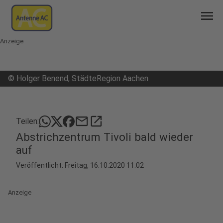
menu
Anzeige
©
Holger Benend, StädteRegion Aachen
mail
open_in_new
Teilen:
Abstrichzentrum Tivoli bald wieder
auf
Veröffentlicht:
Freitag, 16.10.2020 11:02
Anzeige