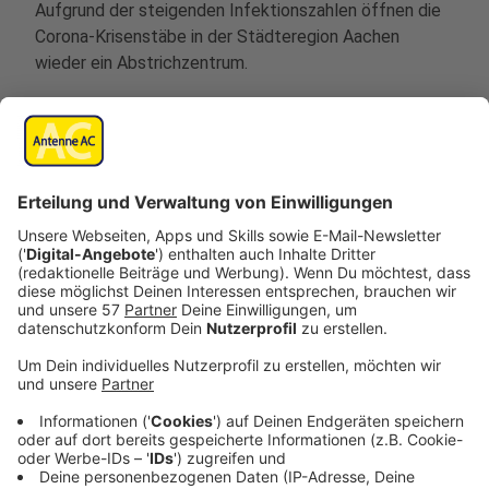
Aufgrund der steigenden Infektionszahlen öffnen die
Corona-Krisenstäbe in der Städteregion Aachen
wieder ein Abstrichzentrum.
Zum 1. November geht das Abstrichzentrum in Aachen
im Stadion Tivoli wieder in Betrieb.. Das hat uns am
Freitagvormittag Dr. Michael Ziemons mitgeteilt, der
Gesundheitsdezernent der Städteregion Aachen.
Anzeige