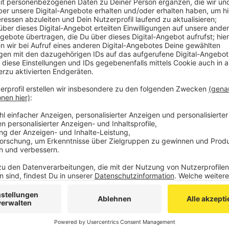
Vor 15 Jahren hieß es für Peter und Susann Kleuters
die Karibik-Insel Curacao ausgewandert. Die Insel lie
Venezuela und nordöstlich von Kolumbien. Besonders
beiden besonders angetan.
Anzeige
Thorsten Ortmann
Abenteuer Ausland: Für Peter und Susann gin
Anzeige