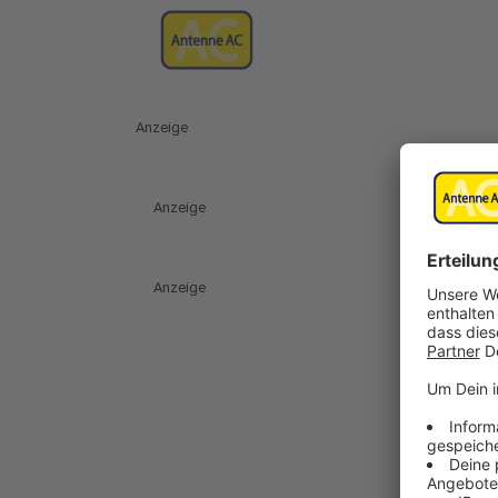
Anzeige
Anzeige
Anzeige