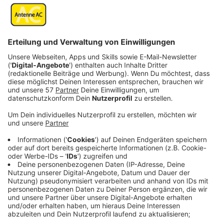
reduziert.
Das Busangebot für Pendler bleibt beim
Ferienfahrplan aber weitgehend erhalten.
Einschränkungen gibt es bei Fahrten in der Nacht:
Alle Fahrten, die ab 1.00 Uhr nachts beginnen,
sowie alle Nachtexpresslinien** N 1 bis N 9 und N
60 werden ab Freitag, 20. März, nicht mehr
angeboten. Das ASEAG-Sammel-Auto (ASA) fährt
weiter wie bisher.
In den Bussen der ASEAG und ihrer
Auftragsunternehmen bleibt die vordere Tür
weiterhin geschlossen - und IM Bus werden keine
Fahrscheine mehr verkauft.
Fahrscheine können in den Vorverkaufsstellen
(www.aseag.de/tickets/tickets-kaufen/) und über
movA, die Mobilitätsapp der ASEAG für Android