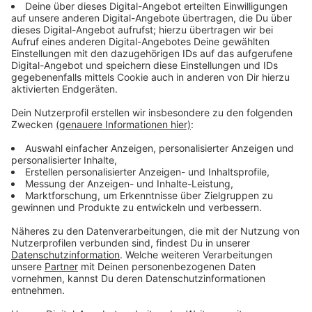
und iOs, gekauft werden. Wer movA zum ersten
Mal nutzt, muss sich zunächst online registrieren.
Unmittelbar danach können Fahrscheine über die
App als Handyticket gekauft werden
Die ASEAG bittet ihre Fahrgäste um ein
rücksichtsvolles Miteinander. Die allgemeinen
Hygienetipps in Zusammenhang mit dem
Coronavirus sollten auch im Bus beachtet werden.
* Zum Ferienfahrplan: Fahrten, die nur an
Schultagen angeboten werden, und daher jetzt