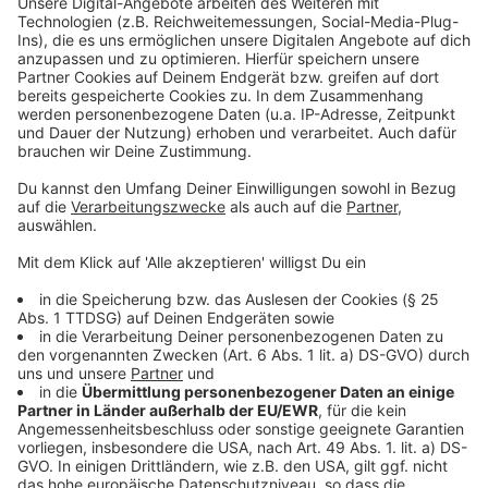
nicht mehr angeboten werden, sind in den
Fahrplänen mit der Fußnote „S“ gekennzeichnet.
Fahrten, die nur in den Ferien stattfinden, sind mit
der Fußnote „F“ gekennzeichnet. Diese Fahrten
wie auch alle anderen Fahrten, die im Fahrplan
nicht besonders gekennzeichnet sind und daher
sowohl an Schul- wie auch an Ferientagen
angeboten werden, finden ab Montag statt. Dies
gilt auch für die Fahrten, die als „E“-Wagen
verkehren.
** Zum Nachtexpress: In den Nächten von Freitag
auf Samstag, Samstag auf Sonntag und vor
Feiertagen starten – normalerweise – zehn
Nachtbuslinien ab Elisenbrunnen bzw. Aachen
Bushof. Diese fallen jetzt aus.
Veröffentlicht:
Mittwoch, 18.03.2020 07:04