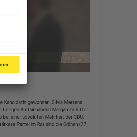
ne Kandidatin gewonnen. Silvia Mertens
it gegen Amtsinhaberin Margareta Ritter
 bei einer absoluten Mehrheit der CDU.
ärkste Partei im Rat sind die Grünen (27