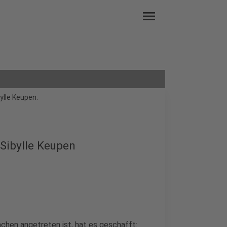
menu
ylle Keupen.
Sibylle Keupen
Aachen angetreten ist, hat es geschafft: