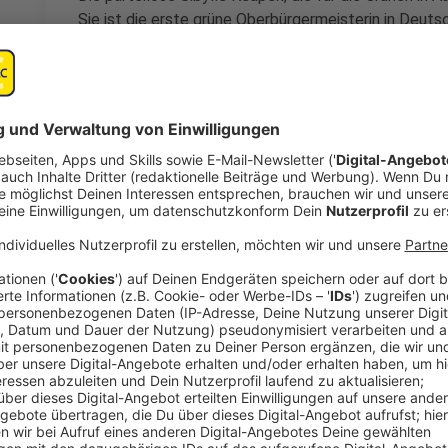
Sie ist die erste grüne Oberbürgermeisterin in Deuts
67,37 Prozent der Wählerstimmen hat sie bekommen, 
landete bei 32,63 Prozent.
Anzeige
Sibylle Keupen, designierte Obe
Aachen
Politikwechsel in Aachen
Anzeige
Sibylle Keupen, designierte Obe