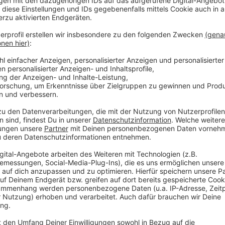
Aachen
zur Arbeit in der Stadtverwal
Anzeige
Sibylle Keupen, designierte Obe
Aachen
zu Continental
Anzeige