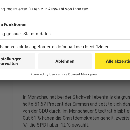
©
Antenne AC
Anzeige
In Monschau hat bei der Stichwahl ebenfalls die grü
holte 51,67 Prozent der Simmen und setzte sich dam
von der CDU durch. Im Monschauer Stadtrat bleibt es
Gut 51 % haben die Christdemokraten geholt, zweitst
%), die SPD haben 12 % gewählt.