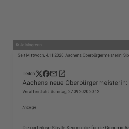
©
Jo Magrean
Seit Mittwoch, 4.11.2020, Aachens Oberbürgermeisterin: Sib
mail
open_in_new
Teilen:
Aachens neue Oberbürgermeisterin: 
Veröffentlicht:
Sonntag, 27.09.2020 20:12
Anzeige
Die parteilose Sibylle Keupen, die für die Grünen in 