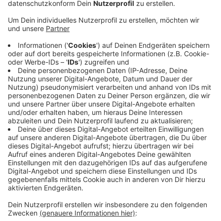
THW oder den Katastrophenschutz unterstützen.
Geschäftsführer Theodor Mahr ist
Oberbrandmeister bei der Freiwilligen Feuerwehr in
Aachen. Von seinen 190 Mitarbeitern sind 50
ehrenamtlich tätig. Die Hälfte von ihnen im
Katastrophenschutz.
Das Unternehmen kümmert sich um Wärme-,
Lüftungs- und Klimatechnik, ist auf
Kirchenheizungen spezialisiert und betreut auch
den Aachener Dom.
Insgesamt zehn Unternehmen aus NRW haben die
Auszeichnung erhalten.
Veröffentlicht:
Donnerstag, 14.09.2023 14:37
Anzeige