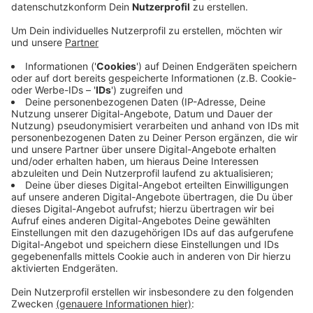
Auf
TikTok
haben die
"Omas gegen Rechts"
und die
Fachhochschule Aachen
eine neue Kampagne
gestartet -
"Oma ruft an"
heißt sie.
In den Videos gibt eine der Omas vor, sie sei die Oma
eines AfD-Abgeordneten, dem sie auf dem
Anrufbeantworter eine Nachricht hinterlässt.
Mit den fiktiven Anrufen will man junge Menschen über
die Aktivitäten der rechtspopulistischen Partei
aufklären. In den ersten vier Videos der Kampagne
geht es um den Europa-Abgeordneten Krah.
Für die nächsten Landtagswahlen sind Videos zu
weiteren Spitzenkandidaten der Partei geplant.
Die Kampagne ist auf dem
TikTok-Account
"ogr_in_deutschland"
zu finden.
Anzeige